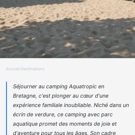
Accueil
›
Destinations
DESTINATIONS
Séjournez au camping
Séjourner au camping Aquatropic en
Bretagne, c'est plonger au cœur d'une
aquatropic en bretagne avec
expérience familiale inoubliable. Niché dans un
parc aquatique
écrin de verdure, ce camping avec parc
Brian
•
30 août 2025
•
6 min de lecture
aquatique promet des moments de joie et
d'aventure pour tous les âges. Son cadre