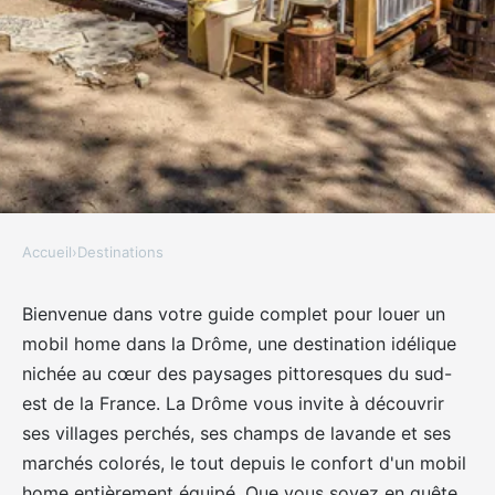
Accueil
›
Destinations
DESTINATIONS
Votre Guide complet pour louer
Bienvenue dans votre guide complet pour louer un
mobil home dans la Drôme, une destination idélique
un mobil home dans la Drôme :
nichée au cœur des paysages pittoresques du sud-
Vacances et détente assurés !
est de la France. La Drôme vous invite à découvrir
ses villages perchés, ses champs de lavande et ses
Nathan
•
25 mai 2024
•
7 min de lecture
marchés colorés, le tout depuis le confort d'un mobil
home entièrement équipé. Que vous soyez en quête